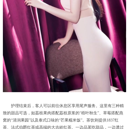
护理结束后，客人可以前往休息区享用尾声服务。这里有三种精
致的甜品可选，如荔枝果肉搭配荔枝原浆的“梧叶秋生”、草莓搭配燕
窝的“清润果园”以及泰式口味的“芒果糯米饭”。茶饮则提供1837红
茶、法式伯爵红茶或高端的大吉岭红茶。一边品茗吃甜品，一边透过