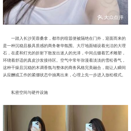
一踏入长沙芙蓉桑拿，都市的喧嚣便被隔绝在门外，迎面而来的
是一种沉稳且极具质感的商务奢华氛围。大厅地面铺设着光洁的大理
石，在柔和灯光的折射下散发出迷人的光泽，中间点缀着艺术雕塑，
环绕着舒适的真皮沙发接待区。空气中常年弥漫着淡淡的雪松香气，
这种干燥且沉稳的木调香氛与整体的商务风格完美融合，能让人瞬间
从应酬或工作的紧绷状态中抽离出来，心理上先一步进入放松模式。
私密空间与硬件设施