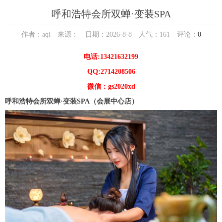
呼和浩特会所双蝉·变装SPA
作者：aqi 来源： 日期：2026-8-8 人气：
161
评论：
0
电话:13421632199
QQ:2714208506
微信：gs2020xd
呼和浩特会所双蝉·变装SPA（会展中心店）