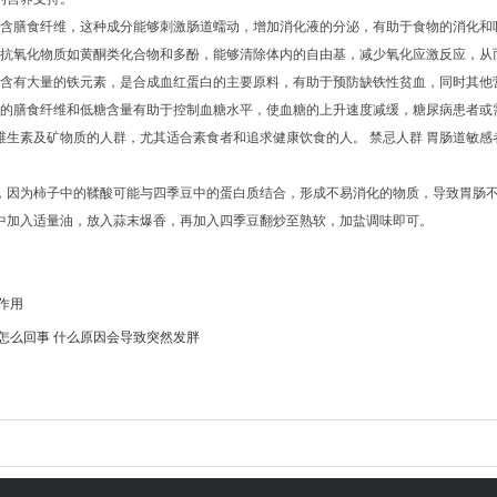
富含膳食纤维，这种成分能够刺激肠道蠕动，增加消化液的分泌，有助于食物的消化和
的抗氧化物质如黄酮类化合物和多酚，能够清除体内的自由基，减少氧化应激反应，从
中含有大量的铁元素，是合成血红蛋白的主要原料，有助于预防缺铁性贫血，同时其他
中的膳食纤维和低糖含量有助于控制血糖水平，使血糖的上升速度减缓，糖尿病患者或需
维生素及矿物质的人群，尤其适合素食者和追求健康饮食的人。 禁忌人群 胃肠道敏感
因为柿子中的鞣酸可能与四季豆中的蛋白质结合，形成不易消化的物质，导致胃肠不适。
中加入适量油，放入蒜末爆香，再加入四季豆翻炒至熟软，加盐调味即可。
作用
怎么回事 什么原因会导致突然发胖