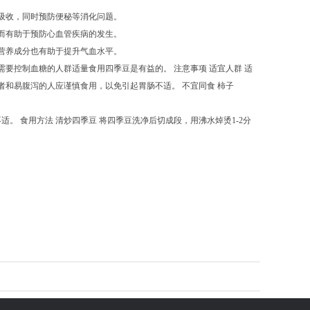
吸收，同时预防便秘等消化问题。
而有助于预防心血管疾病的发生。
营养成分也有助于提升气血水平。
要控制血糖的人群适量食用四季豆是有益的。 注意事项 适宜人群 适
者和易腹泻的人应谨慎食用，以免引起胃肠不适。 不宜同食 柿子
 食用方法 清炒四季豆 将四季豆洗净后切成段，用沸水焯烫1-2分