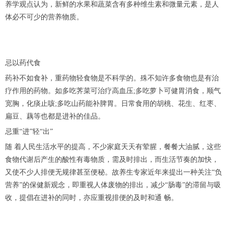
养学观点认为，新鲜的水果和蔬菜含有多种维生素和微量元素，是人
体必不可少的营养物质。
忌以药代食
药补不如食补，重药物轻食物是不科学的。殊不知许多食物也是有治
疗作用的药物。如多吃荠菜可治疗高血压;多吃萝卜可健胃消食，顺气
宽胸，化痰止咳;多吃山药能补脾胃。日常食用的胡桃、花生、红枣、
扁豆、藕等也都是进补的佳品。
忌重“进”轻“出”
随 着人民生活水平的提高，不少家庭天天有荤腥，餐餐大油腻，这些
食物代谢后产生的酸性有毒物质，需及时排出，而生活节奏的加快，
又使不少人排便无规律甚至便秘。故养生专家近年来提出一种关注“负
营养”的保健新观念，即重视人体废物的排出，减少“肠毒”的滞留与吸
收，提倡在进补的同时，亦应重视排便的及时和通 畅。