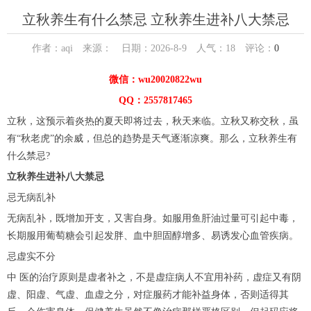
立秋养生有什么禁忌 立秋养生进补八大禁忌
作者：aqi 来源： 日期：2026-8-9 人气：
18
评论：
0
微信：wu20020822wu
QQ：2557817465
立秋，这预示着炎热的夏天即将过去，秋天来临。立秋又称交秋，虽
有“秋老虎”的余威，但总的趋势是天气逐渐凉爽。那么，立秋养生有
什么禁忌?
立秋养生进补八大禁忌
忌无病乱补
无病乱补，既增加开支，又害自身。如服用鱼肝油过量可引起中毒，
长期服用葡萄糖会引起发胖、血中胆固醇增多、易诱发心血管疾病。
忌虚实不分
中 医的治疗原则是虚者补之，不是虚症病人不宜用补药，虚症又有阴
虚、阳虚、气虚、血虚之分，对症服药才能补益身体，否则适得其