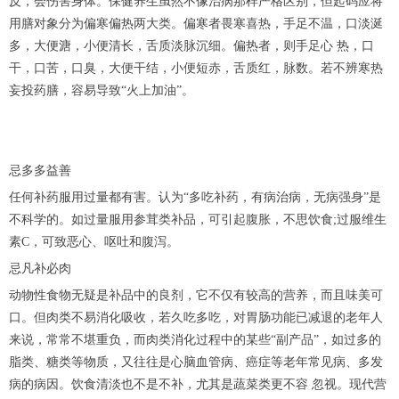
反，会伤害身体。保健养生虽然不像治病那样严格区别，但起码应将
用膳对象分为偏寒偏热两大类。偏寒者畏寒喜热，手足不温，口淡涎
多，大便溏，小便清长，舌质淡脉沉细。偏热者，则手足心 热，口
干，口苦，口臭，大便干结，小便短赤，舌质红，脉数。若不辨寒热
妄投药膳，容易导致“火上加油”。
忌多多益善
任何补药服用过量都有害。认为“多吃补药，有病治病，无病强身”是
不科学的。如过量服用参茸类补品，可引起腹胀，不思饮食;过服维生
素C，可致恶心、呕吐和腹泻。
忌凡补必肉
动物性食物无疑是补品中的良剂，它不仅有较高的营养，而且味美可
口。但肉类不易消化吸收，若久吃多吃，对胃肠功能已减退的老年人
来说，常常不堪重负，而肉类消化过程中的某些“副产品”，如过多的
脂类、糖类等物质，又往往是心脑血管病、癌症等老年常见病、多发
病的病因。饮食清淡也不是不补，尤其是蔬菜类更不容 忽视。现代营