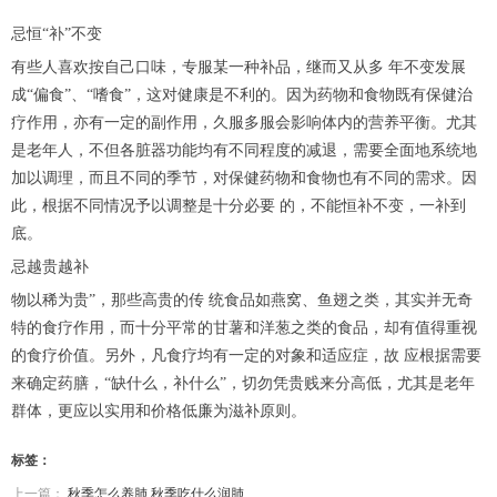
忌恒“补”不变
有些人喜欢按自己口味，专服某一种补品，继而又从多 年不变发展
成“偏食”、“嗜食”，这对健康是不利的。因为药物和食物既有保健治
疗作用，亦有一定的副作用，久服多服会影响体内的营养平衡。尤其
是老年人，不但各脏器功能均有不同程度的减退，需要全面地系统地
加以调理，而且不同的季节，对保健药物和食物也有不同的需求。因
此，根据不同情况予以调整是十分必要 的，不能恒补不变，一补到
底。
忌越贵越补
物以稀为贵”，那些高贵的传 统食品如燕窝、鱼翅之类，其实并无奇
特的食疗作用，而十分平常的甘薯和洋葱之类的食品，却有值得重视
的食疗价值。另外，凡食疗均有一定的对象和适应症，故 应根据需要
来确定药膳，“缺什么，补什么”，切勿凭贵贱来分高低，尤其是老年
群体，更应以实用和价格低廉为滋补原则。
标签：
上一篇：
秋季怎么养肺 秋季吃什么润肺