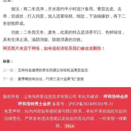
适量。
做法：将二冬洗净，开水蒸约半小时连汁备用。番茄去皮、去
蒂，切成丝，打入鸡蛋，放入适量味精、细盐，下油锅爆炒，再下二
冬炒熟即成。
功效：二冬指天冬、麦冬，此菜的特点是清香可口、色鲜味佳，
具有生津止渴、滋阴润燥、除烦消暑的功效。
网页图片来源于网络，如有侵权请联系我们修改或删除！
标签：
上一篇：
五种补血健脾的养生药膳让你轻松远离贫血症
下一篇：
夏季晒伤有办法，巧用三瓜汁远离“红”皮肤
版权所有：上海淘房客信息技术有限公司 本站关键词：
呼和浩特会所
呼和浩特男士会所
备案号：
沪ICP备2024095101号-31
免责声明：站内内容如有侵权请与我们联系，本站不承担由此引起的
法律责任。严禁发布违法违规以及低俗的言论内容，一经发现一律删
除。
51La