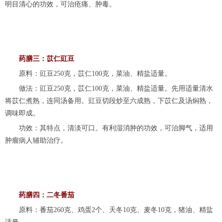
明目清心的功效，可治疮痛、肿毒。
药膳三：苡仁豇豆
原料：豇豆250克，苡仁100克，菜油、精盐适量。
做法：豇豆250克，苡仁100克，菜油、精盐适量。先用适量清水
将苡仁煮熟，连同汤备用。豇豆切段炒至六成熟，下苡仁及汤焖熟，
调味即成。
功效：其特点，清淡可口。有利湿消肿的功效，可治脚气，适用
肿瘤病人辅助治疗。
药膳四：二冬番茄
原料：番茄260克、鸡蛋2个、天冬10克、麦冬10克，猪油、精盐