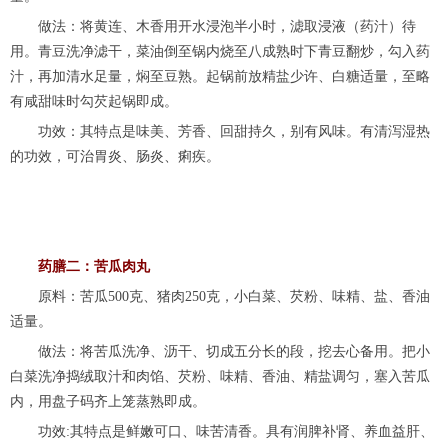
做法：将黄连、木香用开水浸泡半小时，滤取浸液（药汁）待
用。青豆洗净滤干，菜油倒至锅内烧至八成熟时下青豆翻炒，勾入药
汁，再加清水足量，焖至豆熟。起锅前放精盐少许、白糖适量，至略
有咸甜味时勾芡起锅即成。
功效：其特点是味美、芳香、回甜持久，别有风味。有清泻湿热
的功效，可治胃炎、肠炎、痢疾。
药膳二：苦瓜肉丸
原料：苦瓜500克、猪肉250克，小白菜、芡粉、味精、盐、香油
适量。
做法：将苦瓜洗净、沥干、切成五分长的段，挖去心备用。把小
白菜洗净捣绒取汁和肉馅、芡粉、味精、香油、精盐调匀，塞入苦瓜
内，用盘子码齐上笼蒸熟即成。
功效:其特点是鲜嫩可口、味苦清香。具有润脾补肾、养血益肝、